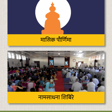
मासिक पौर्णिमा
नामसाधना शिबिरे