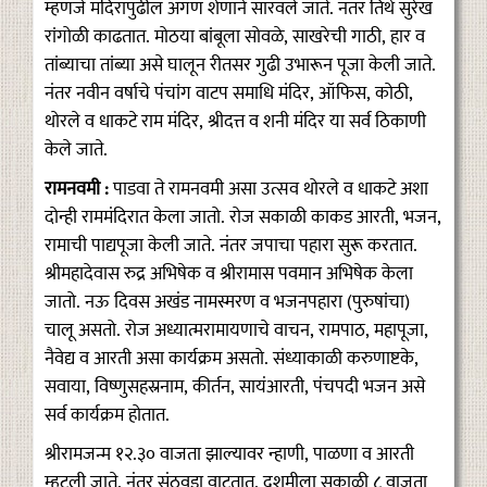
म्हणजे मंदिरापुढील अंगण शेणाने सारवले जाते. नंतर तिथे सुरेख
रांगोळी काढतात. मोठया बांबूला सोवळे, साखरेची गाठी, हार व
तांब्याचा तांब्या असे घालून रीतसर गुढी उभारून पूजा केली जाते.
नंतर नवीन वर्षाचे पंचांग वाटप समाधि मंदिर, ऑफिस, कोठी,
थोरले व धाकटे राम मंदिर, श्रीदत्त व शनी मंदिर या सर्व ठिकाणी
केले जाते.
रामनवमी :
पाडवा ते रामनवमी असा उत्सव थोरले व धाकटे अशा
दोन्ही राममंदिरात केला जातो. रोज सकाळी काकड आरती, भजन,
रामाची पाद्यपूजा केली जाते. नंतर जपाचा पहारा सुरू करतात.
श्रीमहादेवास रुद्र अभिषेक व श्रीरामास पवमान अभिषेक केला
जातो. नऊ दिवस अखंड नामस्मरण व भजनपहारा (पुरुषांचा)
चालू असतो. रोज अध्यात्मरामायणाचे वाचन, रामपाठ, महापूजा,
नैवेद्य व आरती असा कार्यक्रम असतो. संध्याकाळी करुणाष्टके,
सवाया, विष्णुसहस्रनाम, कीर्तन, सायंआरती, पंचपदी भजन असे
सर्व कार्यक्रम होतात.
श्रीरामजन्म १२.३० वाजता झाल्यावर न्हाणी, पाळणा व आरती
म्हटली जाते. नंतर सुंठवडा वाटतात. दशमीला सकाळी ८ वाजता