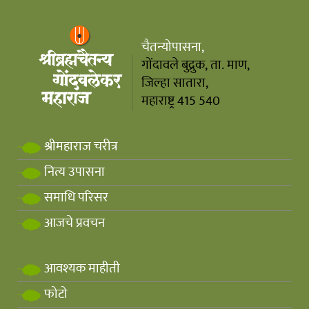
चैतन्योपासना,
गोंदावले बुद्रुक, ता. माण,
जिल्हा सातारा,
महाराष्ट्र 415 540
श्रीमहाराज चरीत्र
नित्य उपासना
समाधि परिसर
आजचे प्रवचन
आवश्यक माहीती
फोटो