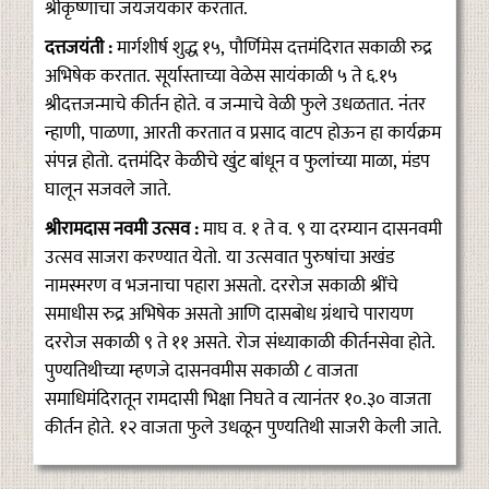
श्रीकृष्णाचा जयजयकार करतात.
दत्तजयंती :
मार्गशीर्ष शुद्ध १५, पौर्णिमेस दत्तमंदिरात सकाळी रुद्र
अभिषेक करतात. सूर्यास्ताच्या वेळेस सायंकाळी ५ ते ६.१५
श्रीदत्तजन्माचे कीर्तन होते. व जन्माचे वेळी फुले उधळतात. नंतर
न्हाणी, पाळणा, आरती करतात व प्रसाद वाटप होऊन हा कार्यक्रम
संपन्न होतो. दत्तमंदिर केळीचे खुंट बांधून व फुलांच्या माळा, मंडप
घालून सजवले जाते.
श्रीरामदास नवमी उत्सव :
माघ व. १ ते व. ९ या दरम्यान दासनवमी
उत्सव साजरा करण्यात येतो. या उत्सवात पुरुषांचा अखंड
नामस्मरण व भजनाचा पहारा असतो. दररोज सकाळी श्रींचे
समाधीस रुद्र अभिषेक असतो आणि दासबोध ग्रंथाचे पारायण
दररोज सकाळी ९ ते ११ असते. रोज संध्याकाळी कीर्तनसेवा होते.
पुण्यतिथीच्या म्हणजे दासनवमीस सकाळी ८ वाजता
समाधिमंदिरातून रामदासी भिक्षा निघते व त्यानंतर १०.३० वाजता
कीर्तन होते. १२ वाजता फुले उधळून पुण्यतिथी साजरी केली जाते.