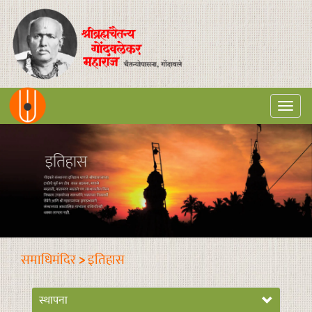
Togg
navi
समाधिमंदिर
>
इतिहास
स्थापना