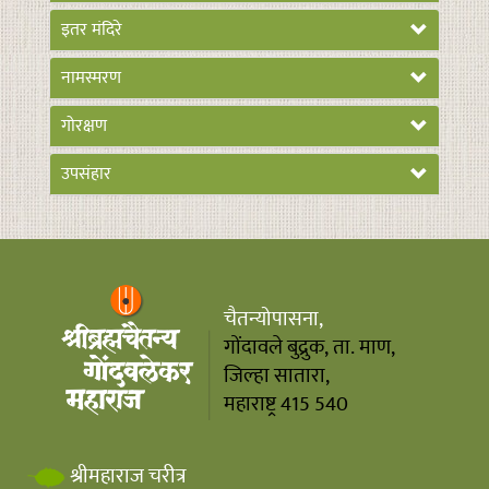
इतर मंदिरे
नामस्मरण
गोरक्षण
उपसंहार
चैतन्योपासना,
गोंदावले बुद्रुक, ता. माण,
जिल्हा सातारा,
महाराष्ट्र 415 540
श्रीमहाराज चरीत्र