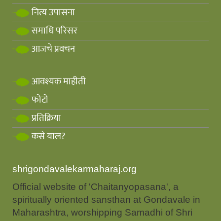
नित्य उपासना
समाधि परिसर
आजचे प्रवचन
आवश्यक माहीती
फोटो
प्रतिक्रिया
कसे याल?
shrigondavalekarmaharaj.org
Official website of 'Chaitanyopasana', a
spiritually oriented sansthan at Gondavale in
Maharashtra, worshipping Samadhi of Shri