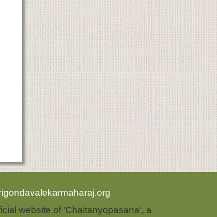
rigondavalekarmaharaj.org
ficial website of 'Chaitanyopasana', a