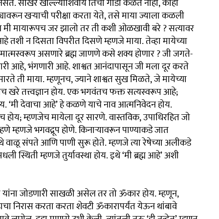
खे नसते. साखर खाल्ल्याशिवाय तिची गोडी कळत नाही, काही
 खोट्यावरून खऱ्याची परीक्षा करता येते, तसे माया ज्याला कळली
े. पण मी मायारूपच जर झालो तर ती कशी ओळखावी बरे ? सत्यावर
े तशी न दिसता विपरीत दिसणे म्हणजे माया. तेव्हा मायेच्या
त्मस्वरूप असणारे ब्रह्म जाणणे कसे शक्य होणार ? जी जगते-
ारी आहे, भंगणारी आहे. शाश्वत आनंदापासून जी मला दूर करते
रते ती माया. म्हणूनच, ज्याने शाश्वत सुख मिळते, जे मायेच्या
ेच खरे तत्त्वज्ञान होय. एक भगवंतच फक्त सत्यस्वरूप आहे;
होय. ‘मी देवाचा आहे’ हे कळणे याचे नाव आत्मनिवेदन होय.
 होय; म्हणजेच मायेला दूर सारणे. वास्तविक, उपाधिरहित जो
णे म्हणजे भगवद्रूप होणे. किनाऱ्यावरून पाण्याकडे जात
वाळू संपते आणि पाणी सुरू होते. म्हणजे त्या रेषेच्या अलीकडे
 स्थिती म्हणजे तुर्यावस्था होय. इथे ‘मी ब्रह्म आहे’ अशी
्टी यांना जोडणारी साखळी असेल तर तो ॐकार होय. म्हणून,
जडाचा निरास करता करता शेवटी ॐकारापर्यंत येऊन थांबावे