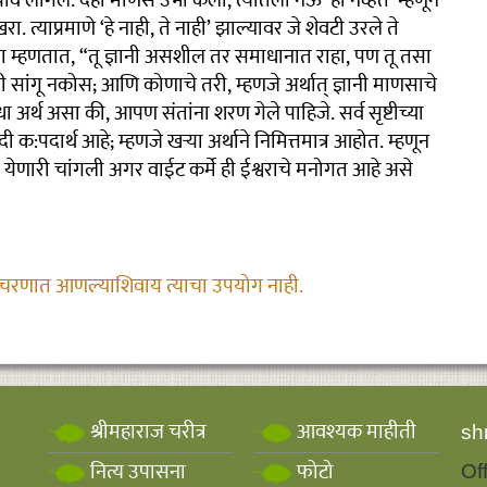
ावे लागेल. दहा माणसे उभी केली, त्यांतली नऊ ‘ही नव्हेत’ म्हणून
 त्याप्रमाणे ‘हे नाही, ते नाही’ झाल्यावर जे शेवटी उरले ते
नाला म्हणतात, “तू ज्ञानी असशील तर समाधानात राहा, पण तू तसा
ी सांगू नकोस; आणि कोणाचे तरी, म्हणजे अर्थात् ज्ञानी माणसाचे
 अर्थ असा की, आपण संतांना शरण गेले पाहिजे. सर्व सृष्टीच्या
क:पदार्थ आहे; म्हणजे खऱ्या अर्थाने निमित्तमात्र आहोत. म्हणून
येणारी चांगली अगर वाईट कर्मे ही ईश्वराचे मनोगत आहे असे
आचरणात आणल्याशिवाय त्याचा उपयोग नाही.
श्रीमहाराज चरीत्र
आवश्यक माहीती
sh
नित्य उपासना
फोटो
Of