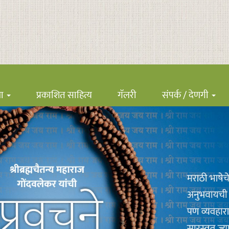
ना
प्रकाशित साहित्य
गॅलरी
संपर्क / देणगी