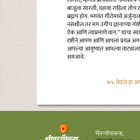
लागेल; म्हणजे प्रत्येकाला नामाशीच य
बाजूला सारली, दहावा राहिला तोच खरा.
ब्रह्मच होय. भगवंत गीतेमध्ये अर्जु
नसशील तर मग उगीच ज्ञानाच्या गोष्ट
ऐक आणि त्याप्रमाणे वाग.” याचा साधा
दृष्टीने आपण आणि आपला प्रयत्न अगदी 
आपल्या आयुष्यात आपल्या वाट्याला 
समजावे.
७५. वेदांत हा 
चैतन्योपासना,