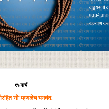
१५ मार्च
ीरहित 'मी' म्हणजेच भगवंत.