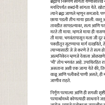
ब्रह्माचे निरूपण सांगता येण्यासार
मर्यादेपर्यंत शब्दांनी सांगता येते.
त्याने ब्रह्म जाणले म्हणून समजाव
छाया पडली तीच माया झाली. वस्तू आह
तावडीत सापडल्यावर, सत्य आणि परमा
मरते ती माया. म्हणजे माया ही नासण
ती माया. भगवंतापासून मला जी दूर सा
पकडीतून सुटण्याचा मार्ग दाखविते, त
त्याच्यासाठी जे जे करणे ते ते सत्य 
आत्मनिवेदन म्हणजे देवाला ओळखणेच
‘मी’ तोच भगवंत आहे. उपाधिरहित राह
असताना अशी एक जागा येते की, तिथे 
वाळू आणि पलीकडे पाणी असते, ही मधली
जाणीव राहते.
निर्गुण परमात्मा आणि ही सगळी सृष
परमार्थामध्ये कोणत्याही साधनाने 