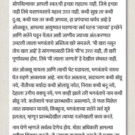
सोपविल्यावर आपली स्वत:ची इच्छा राहातच नाही. जिथे इच्छा
नाही तिथे यशापयशाचे महत्त्व उरत नाही. कधी सुख तर कधी
दु:ख, कधी यश तर कधी अपयश, हा प्रपंचाचा धर्मच आहे हे
ओळखून, आपल्या आयुष्यात घडणाऱ्या सर्व घटना ‘त्याच्या’ इच्छेने
आणि सत्तेने घडून येतात अशी जाणीव ज्याच्या अंत:करणात
उमटली त्याला भगवंताचे अस्तित्व खरे समजले. ‘मी खरा नसून
तोच खरा आहे’ हे सांगण्यासाठी जिथे ‘मी’च उरत नाही, ती खरी
पूर्णावस्था होय. तिथे ‘मी त्याला जाणतो’ हे देखील संभवत नाही.
संत ओळखू यायला आणि त्याची भेट घडायला, भगवंताचे नामच
घेत राहणे आवश्यक आहे. नाम घेत असताना, सदाचरण कधी सोडू
नये, नीतीच्या मर्यादा कधी ओलांडू नयेत, निराश कधी बनू नये,
देहाला उगीच कष्टवू नये; पण काही झाले तरी भगवंताचे नाम कधी
सोडू नये. कर्तव्याचे फळ प्रारब्धाधीन असल्याने, जे फळ मिळेल
त्यात समाधान मानावे; किंबहुना, भगवंताच्या सत्तेने सर्व सूत्रे
हलतात, म्हणून प्रारब्धदेखील त्याच्या नजरेखाली काम करते.
नाम घेणे म्हणजे सर्वस्व देणेच होय. मोठा अधिकारी आपल्या