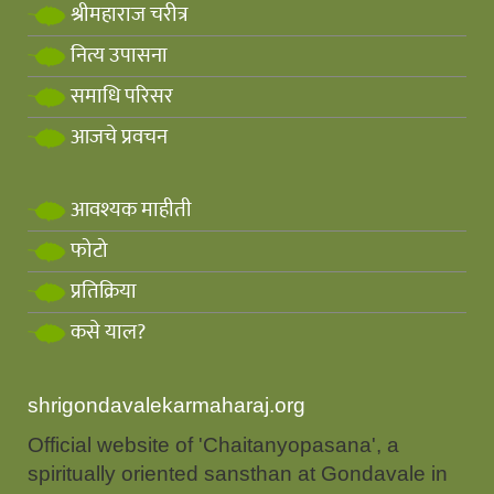
श्रीमहाराज चरीत्र
नित्य उपासना
समाधि परिसर
आजचे प्रवचन
आवश्यक माहीती
फोटो
प्रतिक्रिया
कसे याल?
shrigondavalekarmaharaj.org
Official website of 'Chaitanyopasana', a
spiritually oriented sansthan at Gondavale in