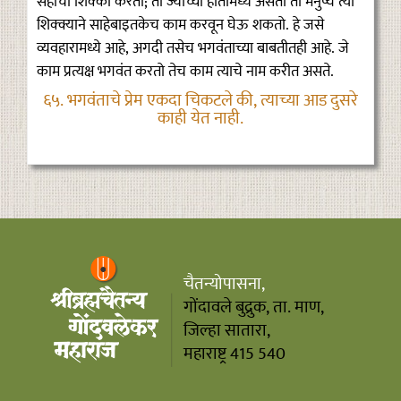
सहीचा शिक्‍का करतो; तो ज्याच्या हातामध्ये असतो तो मनुष्य त्या
शिक्क्याने साहेबाइतकेच काम करवून घेऊ शकतो. हे जसे
व्यवहारामध्ये आहे, अगदी तसेच भगवंताच्या बाबतीतही आहे. जे
काम प्रत्यक्ष भगवंत करतो तेच काम त्याचे नाम करीत असते.
६५. भगवंताचे प्रेम एकदा चिकटले की, त्याच्या आड दुसरे
काही येत नाही.
चैतन्योपासना,
गोंदावले बुद्रुक, ता. माण,
जिल्हा सातारा,
महाराष्ट्र 415 540