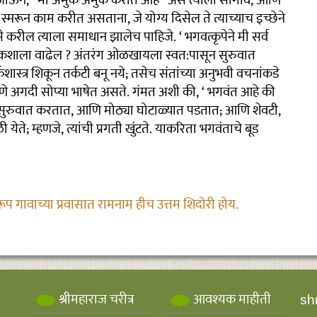
र जाऊन, ‘ मी अमुक अमुक करीत आहे ’ असे त्याला सांगावे, आणि
स्मरून काम करीत असताना, जे योग्य दिसेल ते त्याच्याच इच्छेने
करील त्याला समाधान झालेच पाहिजे. ‘ भगवत्कृपेने मी सर्व
ान कशाला वाढेल ? अंतरंग ओळखायला स्वत:पासून सुरुवात
्कशास्त्र शिकून तर्कटी बनू नये; तसेच संतांच्या अनुभवी वचनांकडे
ांगणे अगदी सोप्या भाषेत असते. गंमत अशी की, ‘ भगवंत आहे की
सुरुवात करतात, आणि मोठ्या घोटाळ्यात पडतात; आणि शेवटी,
 येते; म्हणजे, त्यांची प्रगती खुंटते. याकरिता भगवंताचे बूड
रूप गावाच्या प्रवासात रामनाम हीच उत्तम शिदोरी होय.
श्रीमहाराज चरीत्र
आवश्यक माहीती
sh