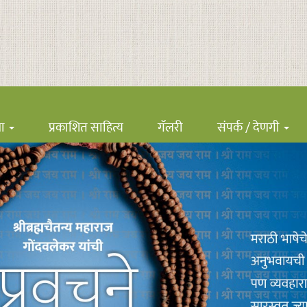
ना
प्रकाशित साहित्य
गॅलरी
संपर्क / देणगी