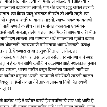
 मोठी विद्या नाही. ज्याच्या मनातले ओळखायचे आहे त्याच्या
पल्याला कळायला लागते; पण अंत:करण शुद्ध असेल तरच हे
सतात. त्या क्रिया चालू असतात तोपर्यंत ती शक्ती राहते. त्या
े. जो मनुष्य या शक्तीचा बाजार मांडतो, त्याच्याजवळ भगवंताची
ती नाही म्हणजे काहीच नाही ! मनोगत कळायला एकमेकांना
असे नाही. समजा, तेलंगणातला एक भिकारी आपल्या दारी भीक
णे म्हणू लागला. त्या गाण्याचा अर्थ आपल्याला मुळीच कळत
ण ओळखतो. त्याचप्रमाणे मनोगताचा भावार्थ कळतो. प्रत्यक्ष
त नसते. ऐकणारा खऱ्या उत्सुकतेने आला असेल, तर
प कळेल. पण ऐकणारा तसा आला नसेल, तर सांगणाऱ्याने स्पष्ट
तत्त्वज्ञान हे कायम आणि कधीही न बदलणारे आहे. स्थलकालानुसार
 इतकेच. समजा, आपण गाडीत बसून दिल्लीला चाललो. गाडी दर
्या जागेवर बसूनच असतो. त्याप्रमाणे परिस्थिती सारखी बदलत
टून राहिलो तर खात्रीने आपण आपल्या नियोजित स्थळी
लू दे !
े कर्तव्य आहे ते बरोबर करणे हे रामचरित्राचे सार आहे आणि हे