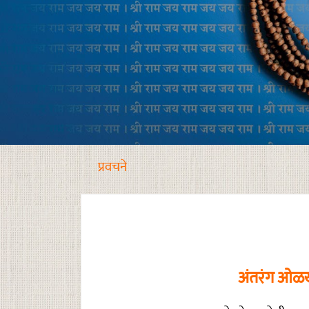
प्रवचने
अंतरंग ओळख