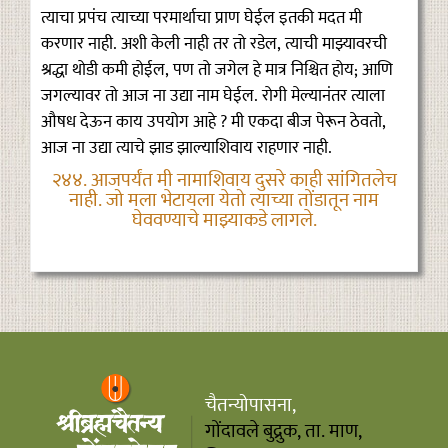
त्याचा प्रपंच त्याच्या परमार्थाचा प्राण घेईल इतकी मदत मी
करणार नाही. अशी केली नाही तर तो रडेल, त्याची माझ्यावरची
श्रद्धा थोडी कमी होईल, पण तो जगेल हे मात्र निश्चित होय; आणि
जगल्यावर तो आज ना उद्या नाम घेईल. रोगी मेल्यानंतर त्याला
औषध देऊन काय उपयोग आहे ? मी एकदा बीज पेरून ठेवतो,
आज ना उद्या त्याचे झाड झाल्याशिवाय राहणार नाही.
२४४. आजपर्यंत मी नामाशिवाय दुसरे काही सांगितलेच
नाही. जो मला भेटायला येतो त्याच्या तोंडातून नाम
घेववण्याचे माझ्याकडे लागले.
चैतन्योपासना,
गोंदावले बुद्रुक, ता. माण,