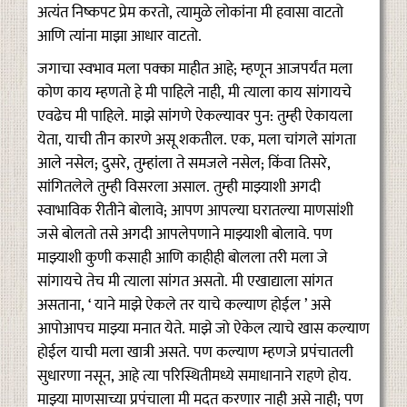
अत्यंत निष्कपट प्रेम करतो, त्यामुळे लोकांना मी हवासा वाटतो
आणि त्यांना माझा आधार वाटतो.
जगाचा स्वभाव मला पक्का माहीत आहे; म्हणून आजपर्यंत मला
कोण काय म्हणतो हे मी पाहिले नाही, मी त्याला काय सांगायचे
एवढेच मी पाहिले. माझे सांगणे ऐकल्यावर पुन: तुम्ही ऐकायला
येता, याची तीन कारणे असू शकतील. एक, मला चांगले सांगता
आले नसेल; दुसरे, तुम्हांला ते समजले नसेल; किंवा तिसरे,
सांगितलेले तुम्ही विसरला असाल. तुम्ही माझ्याशी अगदी
स्वाभाविक रीतीने बोलावे; आपण आपल्या घरातल्या माणसांशी
जसे बोलतो तसे अगदी आपलेपणाने माझ्याशी बोलावे. पण
माझ्याशी कुणी कसाही आणि काहीही बोलला तरी मला जे
सांगायचे तेच मी त्याला सांगत असतो. मी एखाद्याला सांगत
असताना, ‘ याने माझे ऐकले तर याचे कल्याण होईल ’ असे
आपोआपच माझ्या मनात येते. माझे जो ऐकेल त्याचे खास कल्याण
होईल याची मला खात्री असते. पण कल्याण म्हणजे प्रपंचातली
सुधारणा नसून, आहे त्या परिस्थितीमध्ये समाधानाने राहणे होय.
माझ्या माणसाच्या प्रपंचाला मी मदत करणार नाही असे नाही; पण