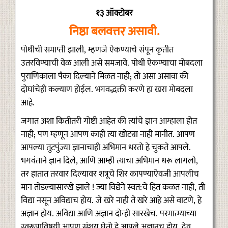
१३ ऑक्टोबर
निष्ठा बलवत्तर असावी.
पोथीची समाप्ती झाली, म्हणजे ऐकण्याचे संपून कृतीत
उतरविण्याची वेळ आली असे समजावे. पोथी ऐकण्याचा मोबदला
पुराणिकाला पैका दिल्याने मिळत नाही; तो असा असावा की
दोघांचेही कल्याण होईल. भगवद्भक्ती करणे हा खरा मोबदला
आहे.
जगात अशा कितीतरी गोष्टी आहेत की त्यांचे ज्ञान आम्हाला होत
नाही; पण म्हणून आपण काही त्या खोट्या नाही मानीत. आपण
आपल्या तुटपुंज्या ज्ञानाचाही अभिमान धरतो हे चुकते आपले.
भगवंताने ज्ञान दिले, आणि आम्ही त्याचा अभिमान धरू लागलो,
तर हातात तरवार दिल्यावर शत्रूचे शिर कापण्याऐवजी आपलीच
मान तोडल्यासारखे झाले ! ज्या विद्येने स्वत:चे हित कळत नाही, ती
विद्या नसून अविद्याच होय. जे खरे नाही ते खरे आहे असे वाटणे, हे
अज्ञान होय. अविद्या आणि अज्ञान दोन्ही सारखेच. परमात्म्याच्या
स्वरूपाविषयी आपण संशय घेतो हे आपले अज्ञानच होय. देव