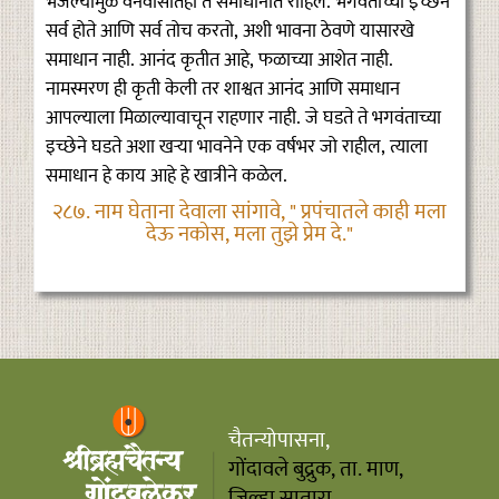
भजल्यामुळे वनवासातही ते समाधानात राहिले. भगवंताच्या इच्छेने
सर्व होते आणि सर्व तोच करतो, अशी भावना ठेवणे यासारखे
समाधान नाही. आनंद कृतीत आहे, फळाच्या आशेत नाही.
नामस्मरण ही कृती केली तर शाश्वत आनंद आणि समाधान
आपल्याला मिळाल्यावाचून राहणार नाही. जे घडते ते भगवंताच्या
इच्छेने घडते अशा खऱ्या भावनेने एक वर्षभर जो राहील, त्याला
समाधान हे काय आहे हे खात्रीने कळेल.
२८७. नाम घेताना देवाला सांगावे, " प्रपंचातले काही मला
देऊ नकोस, मला तुझे प्रेम दे."
चैतन्योपासना,
गोंदावले बुद्रुक, ता. माण,
जिल्हा सातारा,