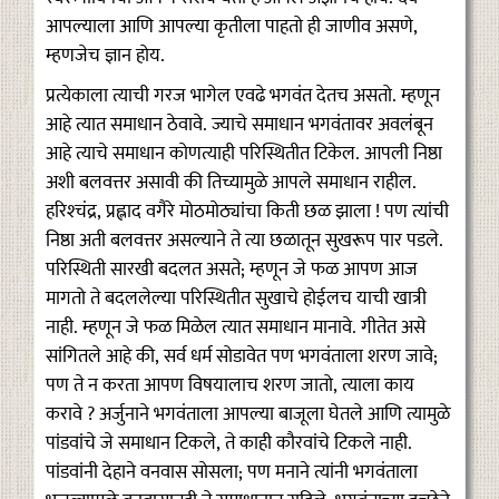
आपल्याला आणि आपल्या कृतीला पाहतो ही जाणीव असणे,
म्हणजेच ज्ञान होय.
प्रत्येकाला त्याची गरज भागेल एवढे भगवंत देतच असतो. म्हणून
आहे त्यात समाधान ठेवावे. ज्याचे समाधान भगवंतावर अवलंबून
आहे त्याचे समाधान कोणत्याही परिस्थितीत टिकेल. आपली निष्ठा
अशी बलवत्तर असावी की तिच्यामुळे आपले समाधान राहील.
हरिश्‍चंद्र, प्रह्लाद वगैरे मोठमोठ्यांचा किती छळ झाला ! पण त्यांची
निष्ठा अती बलवत्तर असल्याने ते त्या छळातून सुखरूप पार पडले.
परिस्थिती सारखी बदलत असते; म्हणून जे फळ आपण आज
मागतो ते बदललेल्या परिस्थितीत सुखाचे होईलच याची खात्री
नाही. म्हणून जे फळ मिळेल त्यात समाधान मानावे. गीतेत असे
सांगितले आहे की, सर्व धर्म सोडावेत पण भगवंताला शरण जावे;
पण ते न करता आपण विषयालाच शरण जातो, त्याला काय
करावे ? अर्जुनाने भगवंताला आपल्या बाजूला घेतले आणि त्यामुळे
पांडवांचे जे समाधान टिकले, ते काही कौरवांचे टिकले नाही.
पांडवांनी देहाने वनवास सोसला; पण मनाने त्यांनी भगवंताला