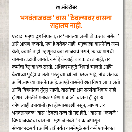
११ ऑक्टोबर
भगवंताजवळ ‘ वास ’ ठेवल्यावर वासना
राहातच नाही.
एखादा मनुष्य दुष्ट निघाला, तर ‘ मागल्या जन्मी तो कसाब असेल ’
असे आपण म्हणतो, पण हे बरोबर नाही. मनुष्याला वासनेनेच जन्म
येतो, कर्माने नाही. म्हणूनच कर्म टाळायचे नसते, त्याच्यामागची
वासना टाळावी लागते. कर्म हे केव्हाही बाधक ठरत नाही, तर
कर्माचा हेतू बाधक ठरतो. अधिकाऱ्यापुढे शिपाई चालतो आणि
कैद्याच्या पुढेही चालतो. परंतु यामध्ये जो फरक आहे, तोच संताच्या
आणि आमच्या वासनेत आहे. आम्ही वासनेचे खत विषयाला घालतो
आणि विषयांतच गुंतून राहतो. वासनेचा क्षय सत्संगाशिवाय नाही
होणार. संगतीने मनावर परिणाम घडतो. वासना ही दुसऱ्या
कोणत्याही उपायांनी तृप्त होण्यासारखी नसून, आपण जर
भगवंताजवळ ‘ वास ’ ठेवला तरच ती नष्ट होते. ‘ वासना ’ म्हणजे ‘
विषयाजवळचा वास ना - म्हणजे नको. ’ सकाळपासून
संध्याकाळपर्यंत आणि रात्रीपर्यंत वासनेमुळे सर्व कर्मे एकमेकांत