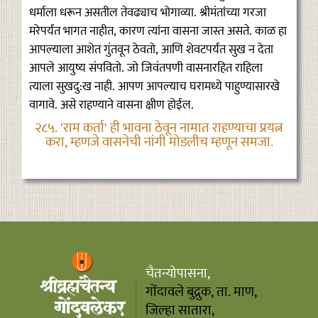
धर्माला धरून असतील तेवढ्याच भोगाव्या. श्रीमंतांच्या गरजा
मरेपर्यंत भागत नाहीत, कारण त्यांना वासना जास्त असते. काळ हा
आपल्याला आशेत गुंतवून ठेवतो, आणि शेवटपर्यंत सुख न देता
आपले आयुष्य संपवितो. जो जिवंतपणी वासनारहित राहिला
त्याला सुखदु:ख नाही. आपण आपल्याच घरामध्ये पाहुण्यासारखे
वागावे. असे राहण्याने वासना क्षीण होईल.
२८५. 'राम कर्ता' ही भावना ठेवून नामात राहण्याचा प्रयत्न
करा, म्हणजे वासनेची नांगी मोडलीच म्हणून समजा.
चैतन्योपासना,
गोंदावले बुद्रुक, ता. माण,
जिल्हा सातारा,