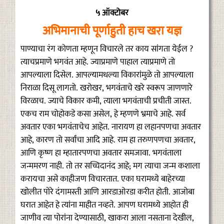
५ ऑक्टोबर
अभिमानाची पूर्णाहुती हाच खरा यज्ञ
पाण्याचा रंग कोणता म्हणून विचारले तर काय सांगता येईल ?
त्याचप्रमाणे भगवंत आहे. ज्याप्रमाणे पाहाल त्याप्रमाणे तो
आपल्याला दिसेल. आपल्यामधल्या विकारांमुळे तो आपल्याला
निराळा दिसू लागतो. खरोखर, भगवंताचे खरे स्वरूप जाणणारे
विरळाच. ज्याचे विकार कमी, त्याला भगवंताची प्रचीती जास्त.
एकच राम चोहोकडे कसा असेल, हे म्हणणे भ्रमाचे आहे. सर्व
अवतार एका भगवंताचेच आहेत. नारायण हा लहानपणचा अवतार
आहे, कारण तो सर्वांचा आदि आहे. राम हा तरुणपणचा अवतार,
आणि कृष्ण हा म्हातारपणचा अवतार समजावा. भगवंताला
जन्ममरण नाही. तो तर सच्चिदानंद आहे; मग त्याचा जन्म कशाला
करायचा असे काहीजण विचारतात. एका घरामध्ये बाहेरच्या
खोलीत पोरे दंगामस्ती आणि आरडाओरडा करीत होती. आजोबा
घरात आहेत हे त्यांना माहीत नव्हते. आपण घरामध्ये आहोत ही
जाणीव त्या पोरांना देण्यासाठी, खाकरा आला नसताना देखील,