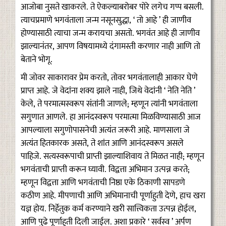
आजोबा नुसते खाकरले. ते ऐकल्याबरोबर पोरे लगेच गप्प बसली.
त्याचप्रमाणे भगवंताला जन्म नसूनसुद्धा, ‘ तो आहे ’ ही जाणीव
होण्यासाठी त्याचा जन्म करायचा असतो. भगवंत आहे ही जाणीव
झाल्यानंतर, आपण विषयामध्ये दंगामस्ती करणार नाही आणि तो
बेताने भोगू.
मी जोवर साकारावर प्रेम करतो, तोवर भगवंतालाही आकार घेणे
प्राप्त आहे. जे वेदांना शक्य झाले नाही, जिथे वेदांनी ‘ नेति नेति ’
केले, ते परमात्मस्वरूप संतांनी जाणले; म्हणून त्यांनी भगवंताला
सगुणात आणले. हा आनंदस्वरूप परमात्मा मिळविण्यासाठी आज
आपल्याला सगुणोपासनेची अत्यंत जरूरी आहे. माणसाला जे
अत्यंत हितकारक असते, ते शांत आणि आनंदस्वरूप असले
पाहिजे. सत्यस्वरूपाची प्राप्ती झाल्याशिवाय ते मिळत नाही; म्हणून
भगवंताची प्राप्ती करून घ्यावी. विद्वत्ता अभिमान उत्पन्न करते;
म्हणून विद्वत्ता आणि भगवंताची निष्ठा एके ठिकाणी सापडणे
कठीण आहे. मीपणाची आणि अभिमानाची पूर्णाहुती देणे, हाच खरा
यज्ञ होय. निर्हेतुक कर्म करण्याने खरी सात्त्विकता उत्पन्न होईल,
आणि पुढे पूर्णाहुती दिली जाईल. अशा प्रकारे ‘ सर्वस्व ’ अर्पण