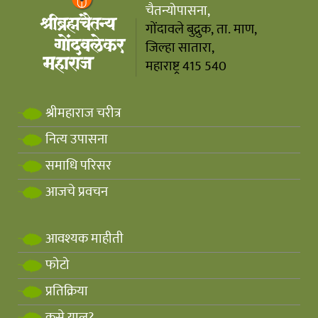
चैतन्योपासना,
गोंदावले बुद्रुक, ता. माण,
जिल्हा सातारा,
महाराष्ट्र 415 540
श्रीमहाराज चरीत्र
नित्य उपासना
समाधि परिसर
आजचे प्रवचन
आवश्यक माहीती
फोटो
प्रतिक्रिया
कसे याल?