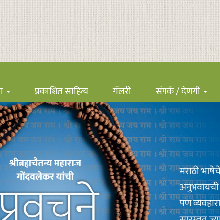
ना
प्रकाशित साहित्य
गॅलरी
संपर्क / देणगी