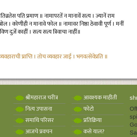
तिव्रतेस पति प्रमाण ॥ नामापरतें न मानावें सत्य । ज्यानें राम
बोल । कोणीही न मानावे फोल ॥ नामावर निष्ठा ठेवावी पूर्ण । मनीं
 दुजें काहीं । सत्य सत्य त्रिवाचा नाहीं॥
व्यवहाराची प्राप्ति । तोच व्यवहार जाई । भगवत्सेवेप्रति ॥
श्रीमहाराज चरीत्र
आवश्यक माहीती
sh
नित्य उपासना
फोटो
Of
sp
समाधि परिसर
प्रतिक्रिया
Go
आजचे प्रवचन
कसे याल?
Sa