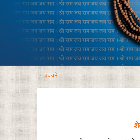
प्रवचने
शे