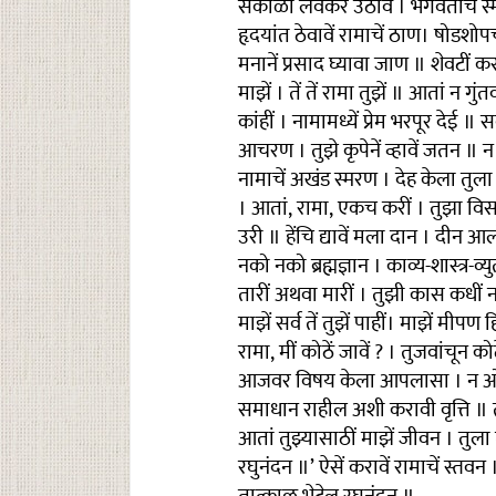
सकाळीं लवकर उठावें । भगवंताचें स्
हृदयांत ठेवावें रामाचें ठाण। षोडशोपच
मनानें प्रसाद घ्यावा जाण ॥ शेवटीं करा
माझें । तें तें रामा तुझें ॥ आतां न 
कांहीं । नामामध्यें प्रेम भरपूर देई ॥
आचरण । तुझे कृपेनें व्हावें जतन ॥ न 
नामाचें अखंड स्मरण । देह केला तुला अर्
। आतां, रामा, एकच करीं । तुझा विसर
उरी ॥ हेंचि द्यावें मला दान । दीन आ
नको नको ब्रह्मज्ञान । काव्य-शास्त्र-व
तारीं अथवा मारीं । तुझी कास कधीं न 
माझें सर्व तें तुझें पाहीं। माझें मी
रामा, मीं कोठें जावें ? । तुजवांचून को
आजवर विषय केला आपलासा । न ओळखतां
समाधान राहील अशी करावी वृत्ति ॥ तु
आतां तुझ्यासाठीं माझें जीवन । तुला
रघुनंदन ॥’ ऐसें करावें रामाचें स्तवन