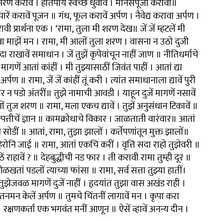
मरण करावें । हातपाय स्वच्छ धुवावे । मानसपूजा करावी॥
ारें करावें पूजन ॥ गंध, फूल करावें अर्पण । नैवेद्य करावा अर्पण ।
वी प्रार्थना एक । ‘रामा, तुला मी शरण देख॥ जें जें म्हटलें मी
गुंतवा माझें मन । रामा, मी आलों तुला शरण । वासना न उठो दुजी
 सदा राखावें समाधान । जें तुझें कृपेवांचून नाहीं जाण ॥ नीतिधर्माचे
मागणें आतां कांहीं । मी तुझ्यासाठीं जिवंत पाहीं । आतां द्या
पण ॥ रामा, जें जें कांहीं तूं करी । त्यांत समाधानाला द्यावें पुरी
 न पडो अंतरीं॥ तुझे नामाची आवडी । याहून दुजें मागणें नसावें
लों तुज शरण ॥ रामा, मला एकच द्यावें । तुझें अनुसंधान टिकावें ॥
्युत्पत्तीचें ज्ञान ॥ कामक्रोधाचे विकार । जाळताती वारंवार॥ आतां
सोडीं ॥ आतां, रामा, तुझा झालों । कर्तेपणांतून मुक्त झालों॥
पण हिरोनि जाई ॥ रामा, आतां एकचि करीं । वृत्ति सदा राहो तुझेवरी ॥
ठें राहावें ? ॥ देहबुद्धीची नड फार । ती करावी रामा तुम्ही दूर ॥
 पडलों त्याच्या फांसा ॥ रामा, सर्व सत्ता तुझ्या हातीं।
झेजवळ मागणें दुजें नाहीं । हृदयांत तुझा वास अखंड राही ।
 तनमन केलें अर्पण ॥ तुमचे चिंतनीं लागावें मन । कृपा करा
 । रक्षणकर्ता एक भगवंत मनीं आणून ॥ ऐसें व्हावें अनन्य दीन ।