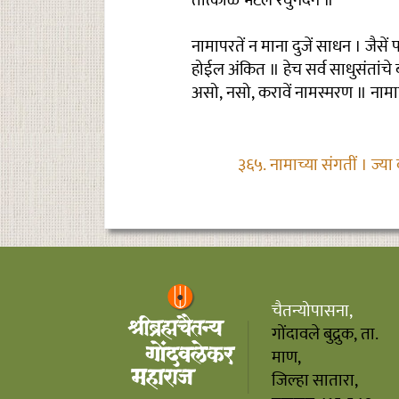
तात्काळ भेटेल रघुनंदन ॥
नामापरतें न माना दुजें साधन । जैसें प
होईल अंकित ॥ हेच सर्व साधुसंतांचे 
असो, नसो, करावें नामस्मरण ॥ नामाविण
३६५. नामाच्या संगतीं । ज्या 
चैतन्योपासना,
गोंदावले बुद्रुक, ता.
माण,
जिल्हा सातारा,