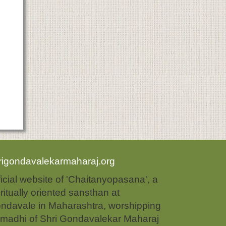
rigondavalekarmaharaj.org
ficial website of 'Chaitanyopasana', a
iritually oriented sansthan at
ndavale in Maharashtra, worshipping
madhi of Shri Gondavalekar Maharaj