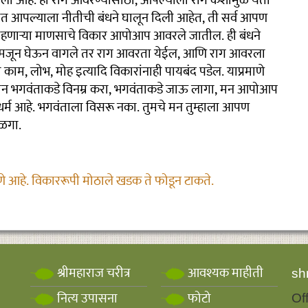
विली आहे. हा राग आवरण्यासाठी, आपल्याला राग कशामुळे येतो
ारात आपल्याला नीतीची बंधने घालून दिली आहेत, ती सर्व आपण
राहणाऱ्या माणसाचे विकार आपोआप आवरले जातील. ही बंधने
समजून घेऊन वागले तर राग आवरता येईल, आणि राग आवरला
ा काम, लोभ, मोह इत्यादि विकारांनाही पायबंद पडेल. याप्रमाणे
ले मन भगवंताकडे विनम्र करा, भगवंताकडे जाऊ लागा, मन आपोआप
 धर्म आहे. भगवंताला विसरू नका. तुमचे मन तुम्हाला आपण
ाळगा.
ाणे आहे. विकाररूपी मोठाले खडक ते फोडून टाकते.
श्रीमहाराज चरीत्र
आवश्यक माहीती
sh
नित्य उपासना
फोटो
Of