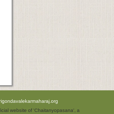
rigondavalekarmaharaj.org
ficial website of 'Chaitanyopasana', a