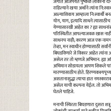
जगात आजपर्यंत पुष्कळ लोकांनी दानधर्
राहिल्याने खऱ्या अर्थाने त्यांना नि:
आल्याशिवाय आम्हाला नि:स्वार्थी ब
योग, याग, इत्यादि साधने त्यासाठ
येण्यासारखी आहेत का ? ह्या साधन
परिस्थितीत आपल्याजवळ खास नाही.
साधनच नाही; कारण आज एक नामच भ
तेव्हा, मन स्वाधीन होण्यासाठी सर्वां
बिघडविणारे जे विकार आहेत त्यांना 
असेल तर तो म्हणजे अभिमान. ह्या 
अभिमान सोडायला आपण शिकले पाहिजे
मारण्यासाठीच होते. हिरण्यकश्यपूच्
असतानासुद्धा त्याचा हात नमस्काराक
असेल याची कल्पना येईल. तो अभिम
घेतले पाहिजे.
मनाची स्थिरता बिघडणारा दुसरा शत्र