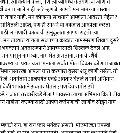
म, स्वार्थत्याग केला, पण त्यांच्यामध्ये कर्तेपणाची जाणीव
स्वार्थी बनता आले नाही. खरे म्हणजे, आमचे मन आमच्या ताब्यात
नता येणार नाही. मन कोणत्या साधनाने आम्हांला आवरता येईल ?
ीच सांगितली आहेत, पण ही साधने या काळात आम्हाला करता
ांसाठी लागणारी काळाची अनुकूलता आपण राहतो त्या
 मन ताब्यात यायला सध्याच्या काळात नामस्मरणाशिवाय दुसरे
गवंताने अवताररूपाने आमच्यासाठी शिल्लक ठेवले आहे.
नी मनापासून नाम घ्या. नाम घेत असताना, मनाचे स्थैर्य
आवरण्याचा प्रयत्न करा. मनाला सर्वांत मोठा विकार कोणता बाधत
अभिमानासारखा आपला घात करणारा दुसरा शत्रू कोणी नसेल. तो
. भगवंताने आजपर्यंत एवढे अवतार घेतले ते सर्व अभिमान
या वेळी भगवंताने अवतार घेतला; पण देव समोर उभे
डे न जाता तरवारीकडे गेला ! यावरून त्याचा अभिमान किती तीव्र
ान नाहीसा करण्यासाठी आपण कर्तेपणाची जाणीव सोडून नाम
ू म्हणजे राग. हा राग फार भयंकर असतो. मोठमोठ्या तपस्वी