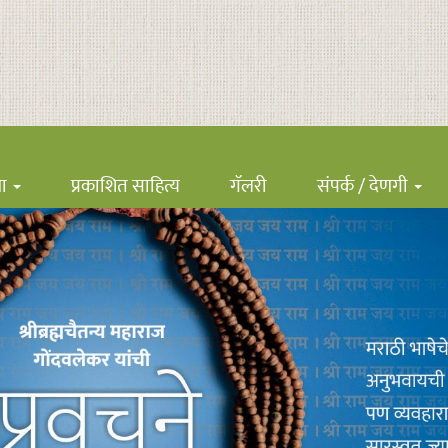
ना
प्रकाशित साहित्य
गॅलरी
संपर्क / देणगी