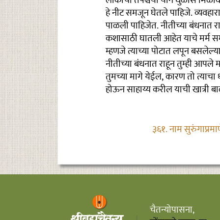
लोकांची तपश्चर्या याने धुळीस मिळ
हे नीट समजून घेतले पाहिजे. व्यवह
पाळली पाहिजेत. नीतीच्या बंधनात 
कशासाठी घातली आहेत याचे मर्म 
म्हणजे त्याच्या पोटात लपून बसलेल्य
नीतीच्या बंधनात राहून तुम्ही आप
तुमच्या मागे येईल, कारण तो त्याचा
होऊन साहाय्य करील याची खात्री ब
३६१. नाम सुरुंगाप्रम
चैतन्योपासना,