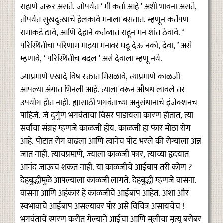
राहाणे जरूर असते. जोपर्यंत ‘ मी कर्ता आहे ’ अशी भावना असते,
तोपर्यंत सुखदु:खाचे हेलकावे मनाला बसतात. म्हणून कर्तेपण
रामाकडे द्यावे, आणि देहाने कर्तव्यात राहून मन शांत ठेवावे. ‘
परिस्थितीचा परिणाम माझ्या मनावर घडू देऊ नको, देवा, ’ असे
म्हणावे, ‘ परिस्थितीच बदल ’ असे देवाला म्हणू नये.
ज्याप्रमाणे एखादे विष रक्तात मिसळावे, त्याप्रमाणे काळजी
आपल्या अंगात भिनली आहे. त्याला वरून औषध लावले तर
उपयोग होत नाही. ह्यासाठी भगवंताच्या अनुसंधानाचे इंजेक्शनच
पाहिजे. जे दुर्गुण भगवंताचा विसर पाडायला कारण होतात, त्या
सर्वांचा संग्रह म्हणजे काळजी होय. काळजी हा फार मोठा रोग
आहे. पोटात रोग वाढला आणि त्यानेच पोट भरले की रोग्याला अन्न
जात नाही. त्याचप्रमाणे, ज्याला काळजी फार, त्याच्या हृदयात
आनंद जाऊच शकत नाही. या काळजीचे आईबाप तरी कोण ?
देहबुद्धीमुळे आपल्याला काळजी लागते. देहबुद्धी म्हणजे वासना.
वासना आणि अहंकार हे काळजीचे आईबाप आहेत. अशा और
स्वभावाचे आईबाप असल्यावर पोर असे विचित्र असायचेच !
भगवंताचे स्मरण करीत गेल्याने आईचा आणि मुलीचा मृत्यू बरोबर