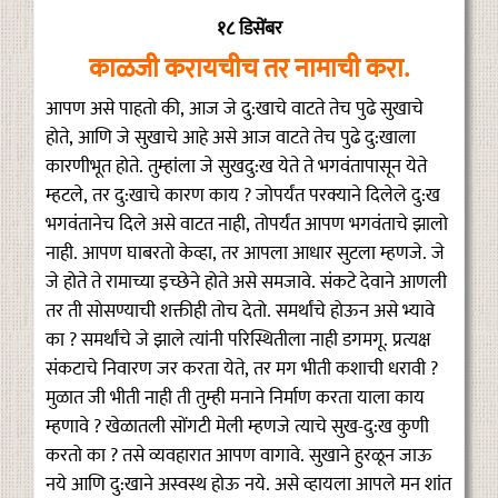
१८ डिसेंबर
काळजी करायचीच तर नामाची करा.
आपण असे पाहतो की, आज जे दु:खाचे वाटते तेच पुढे सुखाचे
होते, आणि जे सुखाचे आहे असे आज वाटते तेच पुढे दु:खाला
कारणीभूत होते. तुम्हांला जे सुखदु:ख येते ते भगवंतापासून येते
म्हटले, तर दु:खाचे कारण काय ? जोपर्यंत परक्याने दिलेले दु:ख
भगवंतानेच दिले असे वाटत नाही, तोपर्यंत आपण भगवंताचे झालो
नाही. आपण घाबरतो केव्हा, तर आपला आधार सुटला म्हणजे. जे
जे होते ते रामाच्या इच्छेने होते असे समजावे. संकटे देवाने आणली
तर ती सोसण्याची शक्तीही तोच देतो. समर्थांचे होऊन असे भ्यावे
का ? समर्थांचे जे झाले त्यांनी परिस्थितीला नाही डगमगू. प्रत्यक्ष
संकटाचे निवारण जर करता येते, तर मग भीती कशाची धरावी ?
मुळात जी भीती नाही ती तुम्ही मनाने निर्माण करता याला काय
म्हणावे ? खेळातली सोंगटी मेली म्हणजे त्याचे सुख-दु:ख कुणी
करतो का ? तसे व्यवहारात आपण वागावे. सुखाने हुरळून जाऊ
नये आणि दु:खाने अस्वस्थ होऊ नये. असे व्हायला आपले मन शांत