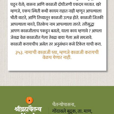
घडून येतो; वासना आणि काळजी दोघीजणी एकदम मरतात. खरे
म्हणजे, एकच स्थिती कधी कायम राहात नाही म्हणून आपल्याला
भीती वाटते, आणि तिच्यातून काळजी उत्पन्न होते. काळजी जितकी
आपल्याला मारते, तितकेच नाम आपल्याला तारते. तरीसुद्धा
आपण काळजीलाच पकडून बसतो, याला काय म्हणावे ? आपला
जेवढा वेळ काळजीत गेला तेवढा वाया गेला असे समजावे.
काळजी करायचीच असेल तर अनुसंधान कसे टिकेल याची करा.
३५३. नामाची काळजी घ्या, म्हणजे काळजी करायची
वेळच येणार नाही.
चैतन्योपासना,
गोंदावले बुद्रुक, ता. माण,