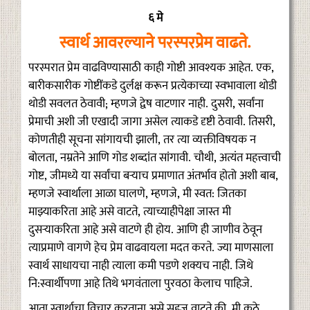
६ मे
स्वार्थ आवरल्याने परस्परप्रेम वाढते.
परस्परात प्रेम वाढविण्यासाठी काही गोष्टी आवश्यक आहेत. एक,
बारीकसारीक गोष्टींकडे दुर्लक्ष करून प्रत्येकाच्या स्वभावाला थोडी
थोडी सवलत ठेवावी; म्हणजे द्वेष वाटणार नाही. दुसरी, सर्वांना
प्रेमाची अशी जी एखादी जागा असेल त्याकडे दृष्टी ठेवावी. तिसरी,
कोणतीही सूचना सांगायची झाली, तर त्या व्यक्तीविषयक न
बोलता, नम्रतेने आणि गोड शब्दांत सांगावी. चौथी, अत्यंत महत्त्वाची
गोष्ट, जीमध्ये या सर्वांचा बऱ्याच प्रमाणात अंतर्भाव होतो अशी बाब,
म्हणजे स्वार्थाला आळा घालणे, म्हणजे, मी स्वत: जितका
माझ्याकरिता आहे असे वाटते, त्याच्याहीपेक्षा जास्त मी
दुसऱ्याकरिता आहे असे वाटणे ही होय. आणि ही जाणीव ठेवून
त्याप्रमाणे वागणे हेच प्रेम वाढवायला मदत करते. ज्या माणसाला
स्वार्थ साधायचा नाही त्याला कमी पडणे शक्यच नाही. जिथे
नि:स्वार्थीपणा आहे तिथे भगवंताला पुरवठा केलाच पाहिजे.
आता स्वार्थाचा विचार करताना असे सहज वाटते की, मी कुठे