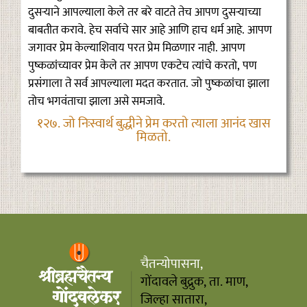
दुसऱ्याने आपल्याला केले तर बरे वाटते तेच आपण दुसऱ्याच्या
बाबतीत करावे. हेच सर्वाचे सार आहे आणि हाच धर्म आहे. आपण
जगावर प्रेम केल्याशिवाय परत प्रेम मिळणार नाही. आपण
पुष्कळांच्यावर प्रेम केले तर आपण एकटेच त्यांचे करतो, पण
प्रसंगाला ते सर्व आपल्याला मदत करतात. जो पुष्कळांचा झाला
तोच भगवंताचा झाला असे समजावे.
१२७. जो निःस्वार्थ बुद्धीने प्रेम करतो त्याला आनंद खास
मिळतो.
चैतन्योपासना,
गोंदावले बुद्रुक, ता. माण,
जिल्हा सातारा,