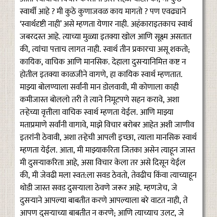
स्वार्थी आहे ? मी कुठे कुणाजवळ काय मागतो ? पण एवढ्याने
‘स्वार्थदृष्टी नाही’ असे म्हणता येणार नाही. अहंकाराइतकाच स्वार्थ
जबरदस्त आहे. त्याच्या मुळ्या इतक्या खोल आणि सूक्ष्म असतात
की, त्यांचा पत्ताच लागत नाही. स्वार्थ तीन प्रकारचा असू शकतो;
कायिक, वाचिक आणि मानसिक. देहाला दुसऱ्यानिमित्त कष्ट न
होतील इतक्या काळजीने वागणे, हा कायिक स्वार्थ म्हणतात.
माझ्या बोलण्याला सर्वांनी मान डोलवावी, मी कोणाला काही
कमीजास्त बोललो तरी ते त्याने निमूटपणे सहन करावे, अशा
तऱ्हेच्या वृत्तीला वाचिक स्वार्थ म्हणता येईल. आणि माझ्या
मताप्रमाणे सर्वांनी वागावे, माझे विचार बरोबर आहेत अशी जाणीव
इतरांनी ठेवावी, अशा तऱ्हेची आपली इच्छा, त्याला मानसिक स्वार्थ
म्हणता येईल. आता, मी माझ्याकरिता जितका असेन त्याहून जास्त
मी दुसऱ्याकरिता आहे, असा विचार केला तर असे दिसून येईल
की, मी जेवढी मला स्वत:ला सवड ठेवतो, तेवढीच किंवा त्याच्याहून
थोडी जास्त सवड दुसऱ्याला ठेवणे जरूर आहे. म्हणजेच, जे
दुसऱ्याने आपल्या बाबतीत करणे आपल्याला बरे वाटत नाही, ते
आपण दुसऱ्याच्या बाबतीत न करणे; आणि त्याच्याच उलट, जे